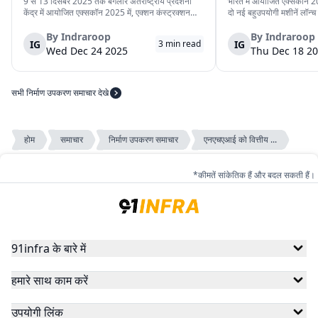
श्रृंखला पेश की
प्राइम मिनी”
9 से 13 दिसंबर 2025 तक बैंगलोर अंतर्राष्ट्रीय प्रदर्शनी
भारत में आयोजित एक्सकॉन 20
केंद्र में आयोजित एक्सकॉन 2025 में, एक्शन कंस्ट्रक्शन
दो नई बहुउपयोगी मशीनें लॉन्च क
इक्विपमेंट लिमिटेड (एसीई) ने नई निर्माण मशीनों की श्रृंखला
प्राइम प्रो” और “रुद्रा प्राइम 
पेश की। यह नई मशीनें निर्माण स्थलों पर काम की गति, सुरक्षा
प्रोजेक्ट, यूटिलिटी प्रोजेक्ट
By
Indraroop
By
Indraroop
IG
IG
3
min read
और संचालन को बेहतर बना...
बनाई गई हैं, जहाँ साइट...
Wed Dec 24 2025
Thu Dec 18 2
सभी निर्माण उपकरण समाचार देखे
होम
समाचार
निर्माण उपकरण समाचार
एनएचएआई को वित्तीय ...
*कीमतें सांकेतिक हैं और बदल सकती हैं।
91infra के बारे में
हमारे साथ काम करें
उपयोगी लिंक