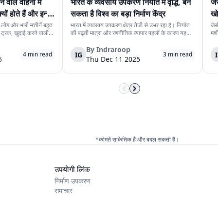
ने वाले वाहनों में
भारत के व्यवसाय उपकरण निर्यात में वृद्धि, बन
जे
ों होते हैं और इन्हें
सकता है विश्व का बड़ा निर्माण केंद्र
खो
ां लोग और भारी मशीनें बहुत
भारत में व्यवसाय उपकरण क्षेत्र तेजी से उभर रहा है। निर्यात
जेस
ट्रक, खुदाई करने वाली
की बढ़ती मात्रा और रणनीतिक व्यापार पहलों के कारण यह
मशी
ी वाहन काम पूरा करने के
क्षेत्र वैश्विक निर्माण केंद्र के रूप में पहचान बना रहा है।
अधि
 सुरक्षा से जुड़े खतरे भी
सरकार ने इस उद्योग को उच्च संभावनाओं वाला और निर्यात
निर
By
Indraroop
IG
4
min read
3
min read
उन्मुख मानकर अंतरराष्ट्रीय...
लंब
5
Thu Dec 11 2025
*कीमतें सांकेतिक हैं और बदल सकती हैं।
उपयोगी लिंक
निर्माण उपकरण
समाचार