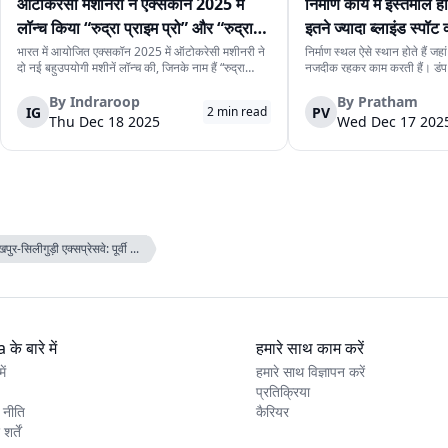
ऑटोकरेसी मशीनरी ने एक्सकॉन 2025 में
निर्माण कार्य में इस्तेमाल हो
लॉन्च किया “रुद्रा प्राइम प्रो” और “रुद्रा
इतने ज्यादा ब्लाइंड स्पॉट क्य
प्राइम मिनी”
कैसे संभाला जाता है
भारत में आयोजित एक्सकॉन 2025 में ऑटोकरेसी मशीनरी ने
निर्माण स्थल ऐसे स्थान होते हैं जह
दो नई बहुउपयोगी मशीनें लॉन्च की, जिनके नाम हैं “रुद्रा
नजदीक रहकर काम करती हैं। डंप 
प्राइम प्रो” और “रुद्रा प्राइम मिनी।” ये मशीनें ऐसे इन्फ्रा
मशीनें और लोडर जैसे बड़े और भार
प्रोजेक्ट, यूटिलिटी प्रोजेक्ट और जोखिम-भरे प्रोजेक्ट के लिए
लिए जरूरी होते हैं, लेकिन इनके साथ
By
Indraroop
By
Pratham
IG
PV
2
min read
बनाई गई हैं, जहाँ साइट...
बढ़ जाते हैं। इनमें सबस...
Thu Dec 18 2025
Wed Dec 17 202
पुर-सिलीगुड़ी एक्सप्रेसवे: पूर्वी ...
के बारे में
हमारे साथ काम करें
ें
हमारे साथ विज्ञापन करें
प्रतिक्रिया
 नीति
कैरियर
र्तें