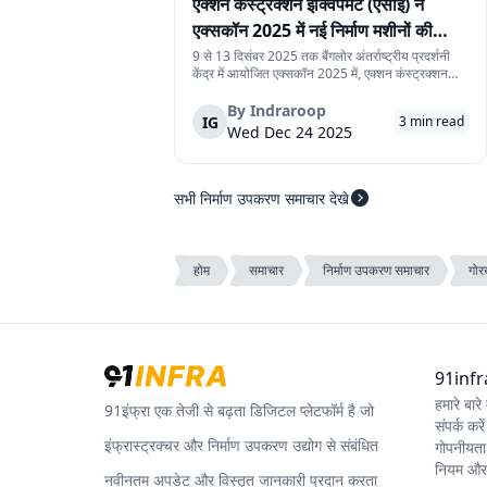
एक्शन कंस्ट्रक्शन इक्विपमेंट (एसीई) ने
एक्सकॉन 2025 में नई निर्माण मशीनों की
श्रृंखला पेश की
9 से 13 दिसंबर 2025 तक बैंगलोर अंतर्राष्ट्रीय प्रदर्शनी
केंद्र में आयोजित एक्सकॉन 2025 में, एक्शन कंस्ट्रक्शन
इक्विपमेंट लिमिटेड (एसीई) ने नई निर्माण मशीनों की श्रृंखला
पेश की। यह नई मशीनें निर्माण स्थलों पर काम की गति, सुरक्षा
By
Indraroop
IG
3
min read
और संचालन को बेहतर बना...
Wed Dec 24 2025
सभी निर्माण उपकरण समाचार देखे
होम
समाचार
निर्माण उपकरण समाचार
गोरख
91infra 
हमारे बारे म
91इंफ्रा एक तेजी से बढ़ता डिजिटल प्लेटफॉर्म है जो
संपर्क करें
इंफ्रास्ट्रक्चर और निर्माण उपकरण उद्योग से संबंधित
गोपनीयता
नियम और श
नवीनतम अपडेट और विस्तृत जानकारी प्रदान करता