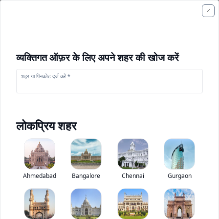
व्यक्तिगत ऑफ़र के लिए अपने शहर की खोज करें
शहर या पिनकोड दर्ज करें *
लोकप्रिय शहर
वोल्वो L120H
Base
0
(
0
Ahmedabad
Reviews)
Bangalore
Chennai
निर्माण उपकरण मूल्यांकन
Gurgaon
Base
3.6
276 hp
•