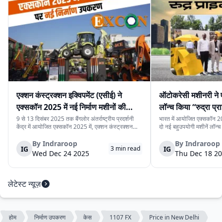
एक्शन कंस्ट्रक्शन इक्विपमेंट (एसीई) ने
ऑटोकरेसी मशीनरी ने 
एक्सकॉन 2025 में नई निर्माण मशीनों की
लॉन्च किया “रुद्रा प्र
श्रृंखला पेश की
प्राइम मिनी”
9 से 13 दिसंबर 2025 तक बैंगलोर अंतर्राष्ट्रीय प्रदर्शनी
भारत में आयोजित एक्सकॉन 20
केंद्र में आयोजित एक्सकॉन 2025 में, एक्शन कंस्ट्रक्शन
दो नई बहुउपयोगी मशीनें लॉन्च क
इक्विपमेंट लिमिटेड (एसीई) ने नई निर्माण मशीनों की श्रृंखला
प्राइम प्रो” और “रुद्रा प्राइम 
पेश की। यह नई मशीनें निर्माण स्थलों पर काम की गति, सुरक्षा
प्रोजेक्ट, यूटिलिटी प्रोजेक्ट
By
Indraroop
By
Indraroop
IG
IG
3
min read
और संचालन को बेहतर बना...
बनाई गई हैं, जहाँ साइट...
Wed Dec 24 2025
Thu Dec 18 2
लेटेस्ट न्यूज़
होम
निर्माण उपकरण
केस
1107 FX
Price in New Delhi