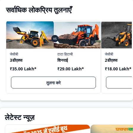
सर्वाधिक लोकप्रिय तुलनाएँ
जेसीबी
टाटा हिटाची
जेसीबी
3डीएक्स
शिनराई
2डीएक्स
₹35.00 Lakh
*
₹29.00 Lakh
*
₹18.00 Lakh
*
तुलना करे
लेटेस्ट न्यूज़