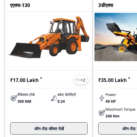
एएक्स-130
3डीएक्स
*
*
₹17.00 Lakh
₹35.00 Lakh
+
2
मैक्सिमम टॉर्क
बकेट कैपेसिटी
Power
300 NM
0.24
49 HP
Maximum Torque
240 Nm
ऑन-रोड कीमत देखें
ऑन-रोड क