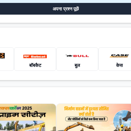
अपना प्रश्न पूछें
बॉबकैट
बुल
केस