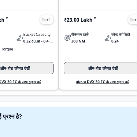
*
*
kh
₹23.00 Lakh
+
1
+
Bucket Capacity
मैक्सिमम टॉर्क
बकेट कैपेसिटी
0.32 cu.m - 0.4 cu.m
300 NM
0.24
 Torque
ऑन-रोड कीमत देखें
ऑन-रोड कीमत देखें
 DVX 30 FC के साथ तुलना करे
वोल्टास DVX 30 FC के साथ तुलना करे
C के बारे में कोई प्रश्न है?