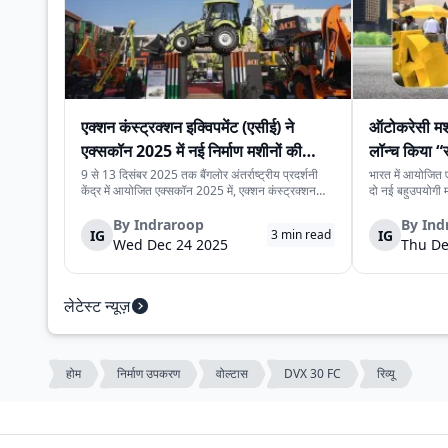
एक्शन कंस्ट्रक्शन इक्विपमेंट (एसीई) ने
ऑटोकरेसी मशी
एक्सकॉन 2025 में नई निर्माण मशीनों की
लॉन्च किया “रु
श्रृंखला पेश की
प्राइम मिनी”
9 से 13 दिसंबर 2025 तक बैंगलोर अंतर्राष्ट्रीय प्रदर्शनी
भारत में आयोजित 
केंद्र में आयोजित एक्सकॉन 2025 में, एक्शन कंस्ट्रक्शन
दो नई बहुउपयोगी मश
इक्विपमेंट लिमिटेड (एसीई) ने नई निर्माण मशीनों की श्रृंखला
प्राइम प्रो” और “रु
पेश की। यह नई मशीनें निर्माण स्थलों पर काम की गति, सुरक्षा
प्रोजेक्ट, यूटिलिट
By
Indraroop
By
Ind
IG
IG
3
min read
और संचालन को बेहतर बना...
बनाई गई हैं, जहाँ 
Wed Dec 24 2025
Thu De
लेटेस्ट न्यूज़
होम
निर्माण उपकरण
वोल्टास
DVX 30 FC
रिव्यू