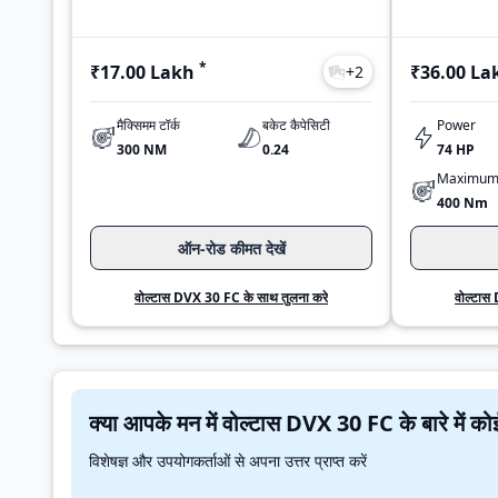
*
₹17.00 Lakh
₹36.00 La
+
2
मैक्सिमम टॉर्क
बकेट कैपेसिटी
Power
300 NM
0.24
74 HP
Maximum
400 Nm
ऑन-रोड कीमत देखें
वोल्टास DVX 30 FC के साथ तुलना करे
वोल्टास
क्या आपके मन में वोल्टास DVX 30 F
विशेषज्ञ और उपयोगकर्ताओं से अपना उत्तर प्राप्त करें