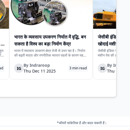
भारत के व्यवसाय उपकरण निर्यात में वृद्धि, बन
जेसीबी इंडिया ने 
ें
सकता है विश्व का बड़ा निर्माण केंद्र
खोदाई मशीन पेश क
हुत
भारत में व्यवसाय उपकरण क्षेत्र तेजी से उभर रहा है। निर्यात
जेसीबी इंडिया ने ईएक्सक
ी
की बढ़ती मात्रा और रणनीतिक व्यापार पहलों के कारण यह
मशीन पेश की और अपने व्
े
क्षेत्र वैश्विक निर्माण केंद्र के रूप में पहचान बना रहा है।
अधिक नई मशीनें दिखाई। यह
भी
सरकार ने इस उद्योग को उच्च संभावनाओं वाला और निर्यात
निर्माण क्षेत्र को एक सा
By
Indraroop
By
Indraro
IG
IG
ad
3
min read
उन्मुख मानकर अंतरराष्ट्रीय...
लंबी अवधि की नीतियों को
Thu Dec 11 2025
Thu Dec 11
*कीमतें सांकेतिक हैं और बदल सकती हैं।