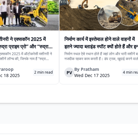
नरी ने एक्सकॉन 2025 में
निर्माण कार्य में इस्तेमाल होने वाले वाहनों में
द्रा प्राइम प्रो” और “रुद्रा
इतने ज्यादा ब्लाइंड स्पॉट क्यों होते हैं और इन्ह
कैसे संभाला जाता है
एक्सकॉन 2025 में ऑटोकरेसी मशीनरी ने
निर्माण स्थल ऐसे स्थान होते हैं जहां लोग और भारी मशीनें ब
ीनें लॉन्च की, जिनके नाम हैं “रुद्रा
नजदीक रहकर काम करती हैं। डंप ट्रक, खुदाई करने वाल
द्रा प्राइम मिनी।” ये मशीनें ऐसे इन्फ्रा
मशीनें और लोडर जैसे बड़े और भारी वाहन काम पूरा करने क
ी प्रोजेक्ट और जोखिम-भरे प्रोजेक्ट के लिए
लिए जरूरी होते हैं, लेकिन इनके साथ सुरक्षा से जुड़े खतरे 
raroop
By
Pratham
PV
2
min read
4
min re
साइट...
बढ़ जाते हैं। इनमें सबस...
c 18 2025
Wed Dec 17 2025