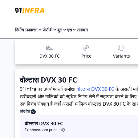
निर्माण उपकरण
जेसीबी
बुल
एस
समाचार
DVX 30 FC
Price
Variants
वोल्टास DVX 30 FC
91infra पर उपयोगकर्ता समीक्षा
वोल्टास DVX 30 FC
के असली माल
खरीददारों और मालिकों को सूचित निर्णय लेने में सहायता करने के लिए
एक विशेष सेक्शन है जहाँ असली मालिक वोल्टास DVX 30 FC के साथ अपने अनुभव साझा करते हैं। ये सीधे अनुभव प्रदर्शन, आराम, माइलेज और विश्वसनीयता के बारे में व्यावहारिक जानकारी देते हैं, जिससे भविष्य के
खरीदार यह तय कर सकते हैं कि क्या
वोल्टास DVX 30 FC
उनकी जरू
और देखें
वोल्टास DVX 30 FC
Ex-showroom price in