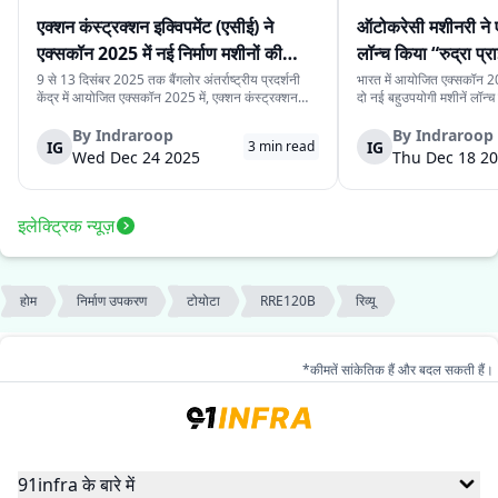
एक्शन कंस्ट्रक्शन इक्विपमेंट (एसीई) ने
ऑटोकरेसी मशीनरी ने 
एक्सकॉन 2025 में नई निर्माण मशीनों की
लॉन्च किया “रुद्रा प्र
श्रृंखला पेश की
प्राइम मिनी”
9 से 13 दिसंबर 2025 तक बैंगलोर अंतर्राष्ट्रीय प्रदर्शनी
भारत में आयोजित एक्सकॉन 20
केंद्र में आयोजित एक्सकॉन 2025 में, एक्शन कंस्ट्रक्शन
दो नई बहुउपयोगी मशीनें लॉन्च क
इक्विपमेंट लिमिटेड (एसीई) ने नई निर्माण मशीनों की श्रृंखला
प्राइम प्रो” और “रुद्रा प्राइम 
पेश की। यह नई मशीनें निर्माण स्थलों पर काम की गति, सुरक्षा
प्रोजेक्ट, यूटिलिटी प्रोजेक्ट
By
Indraroop
By
Indraroop
IG
IG
3
min read
और संचालन को बेहतर बना...
बनाई गई हैं, जहाँ साइट...
Wed Dec 24 2025
Thu Dec 18 2
इलेक्ट्रिक न्यूज़
होम
निर्माण उपकरण
टोयोटा
RRE120B
रिव्यू
*कीमतें सांकेतिक हैं और बदल सकती हैं।
91infra के बारे में