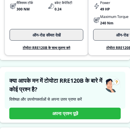
मैक्सिमम टॉर्क
बकेट कैपेसिटी
Power
300 NM
0.24
49 HP
Maximum Torque
240 Nm
ऑन-रोड कीमत देखें
ऑन-रोड क
टोयोटा RRE120B के साथ तुलना करे
टोयोटा RRE120B 
क्या आपके मन में टोयोटा RRE120B के बारे में
कोई प्रश्न है?
विशेषज्ञ और उपयोगकर्ताओं से अपना उत्तर प्राप्त करें
अपना प्रश्न पूछें