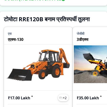
टोयोटा RRE120B बनाम प्रतिस्पर्धी तुलना
एस
जेसीबी
एएक्स-130
3डीएक्स
*
*
₹17.00 Lakh
₹35.00 Lakh
+
2