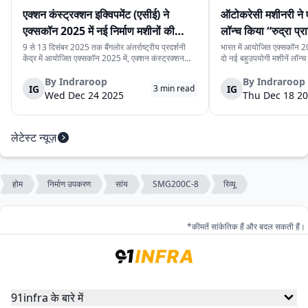
एक्शन कंस्ट्रक्शन इक्विपमेंट (एसीई) ने
ऑटोकरेसी मशीनरी ने 
एक्सकॉन 2025 में नई निर्माण मशीनों की
लॉन्च किया “रुद्रा प्र
श्रृंखला पेश की
प्राइम मिनी”
9 से 13 दिसंबर 2025 तक बैंगलोर अंतर्राष्ट्रीय प्रदर्शनी
भारत में आयोजित एक्सकॉन 20
केंद्र में आयोजित एक्सकॉन 2025 में, एक्शन कंस्ट्रक्शन
दो नई बहुउपयोगी मशीनें लॉन्च क
इक्विपमेंट लिमिटेड (एसीई) ने नई निर्माण मशीनों की श्रृंखला
प्राइम प्रो” और “रुद्रा प्राइम 
पेश की। यह नई मशीनें निर्माण स्थलों पर काम की गति, सुरक्षा
प्रोजेक्ट, यूटिलिटी प्रोजेक्ट
By
Indraroop
By
Indraroop
IG
IG
3
min read
और संचालन को बेहतर बना...
बनाई गई हैं, जहाँ साइट...
Wed Dec 24 2025
Thu Dec 18 2
लेटेस्ट न्यूज़
होम
निर्माण उपकरण
सांय
SMG200C-8
रिव्यू
*कीमतें सांकेतिक हैं और बदल सकती हैं।
91infra के बारे में