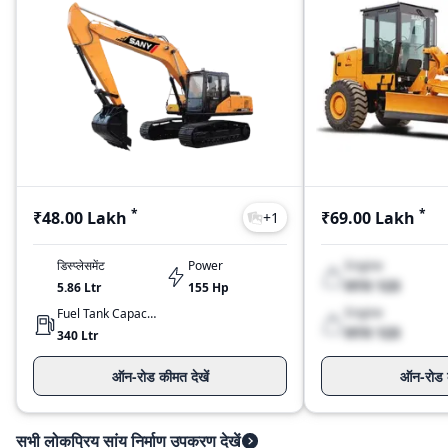
*
*
₹48.00 Lakh
₹69.00 Lakh
+
1
डिस्प्लेसमेंट
Power
Engine
XYX 123
5.86 Ltr
155
Hp
Engine
Fuel Tank Capacity
XYX 123
340
Ltr
ऑन-रोड कीमत देखें
ऑन-रोड क
सभी लोकप्रिय सांय निर्माण उपकरण देखें