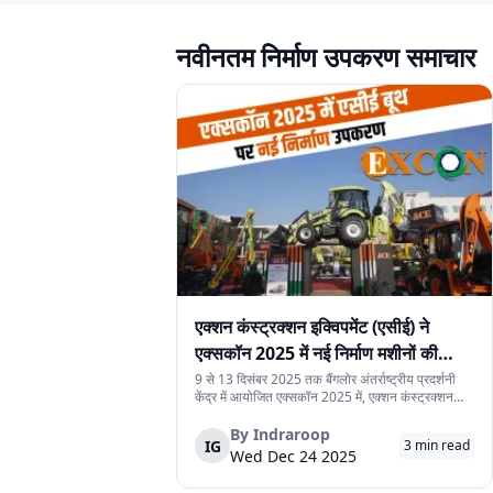
Kobelco
Priyaa
नवीनतम निर्माण उपकरण समाचार
Octopussy
ZED
Leeboy
OMI
PROAIM
Hamm
Hesham
TEREX
Vanjax
Shantui
HITACHI
Simpletec
Quicklift
Jungheinrich
एक्शन कंस्ट्रक्शन इक्विपमेंट (एसीई) ने
एक्सकॉन 2025 में नई निर्माण मशीनों की
ICE
HUBMAX
श्रृंखला पेश की
9 से 13 दिसंबर 2025 तक बैंगलोर अंतर्राष्ट्रीय प्रदर्शनी
केंद्र में आयोजित एक्सकॉन 2025 में, एक्शन कंस्ट्रक्शन
Asmita
DYNAPAC
इक्विपमेंट लिमिटेड (एसीई) ने नई निर्माण मशीनों की श्रृंखला
पेश की। यह नई मशीनें निर्माण स्थलों पर काम की गति, सुरक्षा
By
Indraroop
IG
3
min read
और संचालन को बेहतर बना...
Wed Dec 24 2025
Takeuchi
Chetra