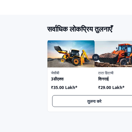
Hydrolift
Marchesi
Inovic Crm
HNC Industrie
Yanmar
L&T
सर्वाधिक लोकप्रिय तुलनाएँ
Hidromek
Voltas
Bronto
Usha
KUBOTA
Raymond
जेसीबी
टाटा हिटाची
SAO Century
BEML
3डीएक्स
शिनराई
TQC
YALE
₹35.00 Lakh
*
₹29.00 Lakh
*
Potain
HBXG
तुलना करे
LiuGong
ZOOMLION
FINE
SHOBHAGYA