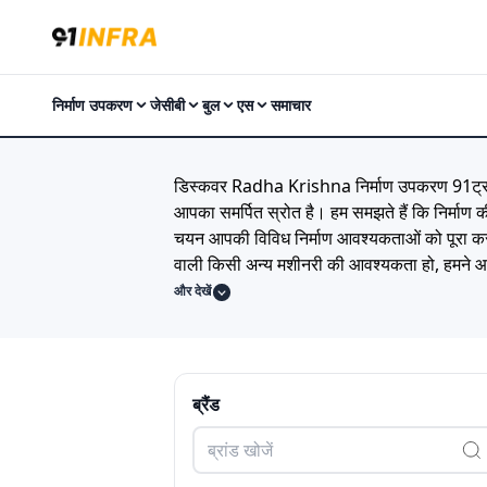
निर्माण उपकरण
जेसीबी
बुल
एस
समाचार
डिस्कवर Radha Krishna निर्माण उपकरण 91ट्रक्स
आपका समर्पित स्रोत है। हम समझते हैं कि निर्माण
चयन आपकी विविध निर्माण आवश्यकताओं को पूरा करन
वाली किसी अन्य मशीनरी की आवश्यकता हो, हमने आपक
का प्रतीक है। हमारे कैटलॉग का अन्वेषण करें, विश
और देखें
खाता हो। अपनी उत्पादकता बढ़ाएँ और Radha Krish
मशीनरी आपके निर्माण स्थलों पर ला सकती है।'' ये टे
विवरण और एटीएफ सामग्री बनाने की अनुमति देते 
Model
Price
ब्रैंड
22-23
₹7.00 Lakh
Last Updated: Jul 28, 2026