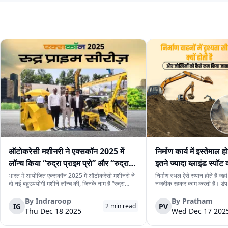
ऑटोकरेसी मशीनरी ने एक्सकॉन 2025 में
निर्माण कार्य में इस्तेमाल हो
लॉन्च किया “रुद्रा प्राइम प्रो” और “रुद्रा
इतने ज्यादा ब्लाइंड स्पॉट क्य
प्राइम मिनी”
कैसे संभाला जाता है
भारत में आयोजित एक्सकॉन 2025 में ऑटोकरेसी मशीनरी ने
निर्माण स्थल ऐसे स्थान होते हैं जह
दो नई बहुउपयोगी मशीनें लॉन्च की, जिनके नाम हैं “रुद्रा
नजदीक रहकर काम करती हैं। डंप 
प्राइम प्रो” और “रुद्रा प्राइम मिनी।” ये मशीनें ऐसे इन्फ्रा
मशीनें और लोडर जैसे बड़े और भार
प्रोजेक्ट, यूटिलिटी प्रोजेक्ट और जोखिम-भरे प्रोजेक्ट के लिए
लिए जरूरी होते हैं, लेकिन इनके साथ
By
Indraroop
By
Pratham
IG
PV
2
min read
बनाई गई हैं, जहाँ साइट...
बढ़ जाते हैं। इनमें सबस...
Thu Dec 18 2025
Wed Dec 17 202