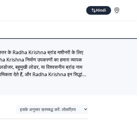
Hindi
स्तर के Radha Krishna ब्रांड मशीनरी के लिए
adha Krishna निर्माण उपकरणों का हमारा व्यापक
डोजर, बहुमुखी लोडर, या विश्वसनीय ब्रांड नाम
मिकता देते हैं, और Radha Krishna इन सिद्धांतों
की निर्माण परियोजनाओं के उच्च मानकों से मेल
ें, और उस अंतर का अनुभव करें जो प्रीमियम
्रांड-विशिष्ट पृष्ठ के लिए अद्वितीय मेटा शीर्षक,