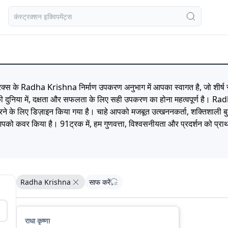
 के Radha Krishna निर्माण उपकरण अनुभाग में आपका स्वागत है, जो शीर्ष 
 की दुनिया में, दक्षता और सफलता के लिए सही उपकरण का होना महत्वपूर्ण है। R
े के लिए डिज़ाइन किया गया है। चाहे आपको मजबूत उत्खननकर्ता, शक्तिशाली बुल
ो कवर किया है। 91ट्रक में, हम गुणवत्ता, विश्वसनीयता और प्रदर्शन को प्राथ
िष्टताओं की तुलना करें, और आदर्श Radha Krishna निर्माण उपकरण ढूंढें जो आप
na निर्माण उपकरण के साथ उत्कृष्टता प्राप्त करें। आज ही अपनी खोज शुरू कर
म्प्लेट आपको ""Radha Krishna के स्थान पर विशिष्ट ब्रांड नाम डालकर प्रत्येक ब
हैं। Radha Krishna निर्माण उपकरण मूल्य सूची 2023
Radha Krishna
साफ करें
राधा कृष्णा