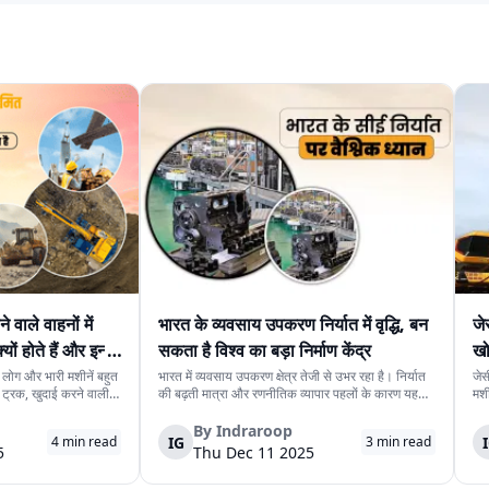
ने वाले वाहनों में
भारत के व्यवसाय उपकरण निर्यात में वृद्धि, बन
जे
ों होते हैं और इन्हें
सकता है विश्व का बड़ा निर्माण केंद्र
खो
ां लोग और भारी मशीनें बहुत
भारत में व्यवसाय उपकरण क्षेत्र तेजी से उभर रहा है। निर्यात
जेस
ट्रक, खुदाई करने वाली
की बढ़ती मात्रा और रणनीतिक व्यापार पहलों के कारण यह
मशी
ी वाहन काम पूरा करने के
क्षेत्र वैश्विक निर्माण केंद्र के रूप में पहचान बना रहा है।
अधि
 सुरक्षा से जुड़े खतरे भी
सरकार ने इस उद्योग को उच्च संभावनाओं वाला और निर्यात
निर
By
Indraroop
IG
4
min read
3
min read
उन्मुख मानकर अंतरराष्ट्रीय...
लंब
5
Thu Dec 11 2025