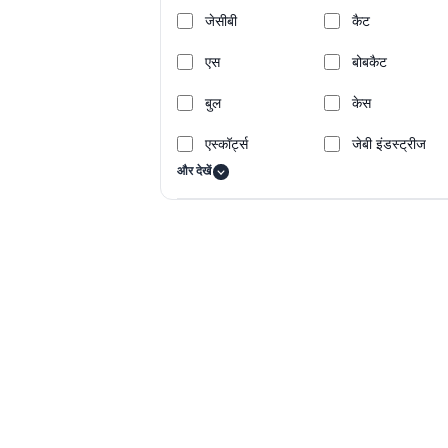
जेसीबी
कैट
एस
बोबकैट
बुल
केस
एस्कॉर्ट्स
जेबी इंडस्ट्रीज
और देखें
महिंद्रा
मैनिटू
पीआरएल
टाटा हिटाची
वॉल्वो
Toyota
GODREJ
SANY
Komatsu
Century Cran
Merlo
Tadano
Panoramic