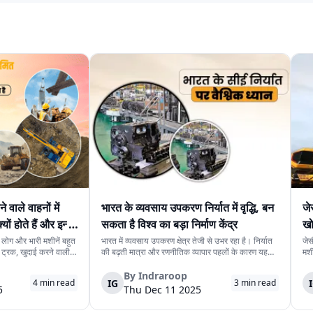
ने वाले वाहनों में
भारत के व्यवसाय उपकरण निर्यात में वृद्धि, बन
जे
ों होते हैं और इन्हें
सकता है विश्व का बड़ा निर्माण केंद्र
खो
ां लोग और भारी मशीनें बहुत
भारत में व्यवसाय उपकरण क्षेत्र तेजी से उभर रहा है। निर्यात
जेस
ट्रक, खुदाई करने वाली
की बढ़ती मात्रा और रणनीतिक व्यापार पहलों के कारण यह
मशी
ी वाहन काम पूरा करने के
क्षेत्र वैश्विक निर्माण केंद्र के रूप में पहचान बना रहा है।
अधि
 सुरक्षा से जुड़े खतरे भी
सरकार ने इस उद्योग को उच्च संभावनाओं वाला और निर्यात
निर
By
Indraroop
IG
4
min read
3
min read
उन्मुख मानकर अंतरराष्ट्रीय...
लंब
5
Thu Dec 11 2025