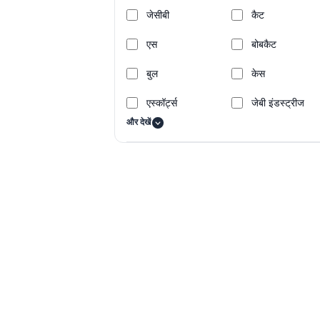
जेसीबी
कैट
एस
बोबकैट
बुल
केस
एस्कॉर्ट्स
जेबी इंडस्ट्रीज
और देखें
महिंद्रा
मैनिटू
पीआरएल
टाटा हिटाची
वॉल्वो
Toyota
GODREJ
SANY
Komatsu
Century Cran
Merlo
Tadano
Panoramic