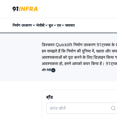
निर्माण उपकरण
जेसीबी
बुल
एस
समाचार
डिस्कवर Quicklift निर्माण उपकरण 91ट्रक्स के Qu
हम समझते हैं कि निर्माण की दुनिया में, दक्षता औ
आवश्यकताओं को पूरा करने के लिए डिज़ाइन किया ग
आवश्यकता हो, हमने आपको कवर किया है। 91ट्रक में,
अन्वेषण करें, विशिष्टताओं की तुलना करें, और आदर्
और देखें
Quicklift निर्माण उपकरण के साथ उत्कृष्टता प्राप
टेम्प्लेट आपको ""Quicklift के स्थान पर विशिष्ट ब्
Quicklift निर्माण उपकरण मूल्य सूची 2023
Model
Price
ब्रैंड
Double Beam EOT
₹2.00 Lakh
Last Updated: Jul 27, 2026