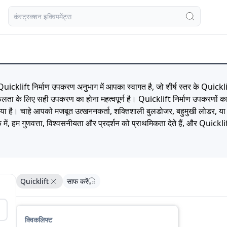
icklift निर्माण उपकरण अनुभाग में आपका स्वागत है, जो शीर्ष स्तर के Quickli
र सफलता के लिए सही उपकरण का होना महत्वपूर्ण है। Quicklift निर्माण उपकरणों 
या है। चाहे आपको मजबूत उत्खननकर्ता, शक्तिशाली बुलडोजर, बहुमुखी लोडर, या 
 हम गुणवत्ता, विश्वसनीयता और प्रदर्शन को प्राथमिकता देते हैं, और Quicklift
श Quicklift निर्माण उपकरण ढूंढें जो आपकी निर्माण परियोजनाओं के उच्च मानकों
्त करें। आज ही अपनी खोज शुरू करें, और उस अंतर का अनुभव करें जो प्रीमियम म
रांड नाम डालकर प्रत्येक ब्रांड-विशिष्ट पृष्ठ के लिए अद्वितीय मेटा शीर्षक, विवर
Quicklift
साफ करें
क्विकलिफ्ट