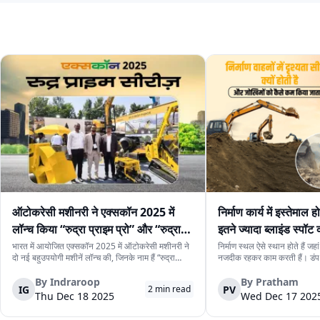
ऑटोकरेसी मशीनरी ने एक्सकॉन 2025 में
निर्माण कार्य में इस्तेमाल हो
लॉन्च किया “रुद्रा प्राइम प्रो” और “रुद्रा
इतने ज्यादा ब्लाइंड स्पॉट क्य
प्राइम मिनी”
कैसे संभाला जाता है
भारत में आयोजित एक्सकॉन 2025 में ऑटोकरेसी मशीनरी ने
निर्माण स्थल ऐसे स्थान होते हैं जह
दो नई बहुउपयोगी मशीनें लॉन्च की, जिनके नाम हैं “रुद्रा
नजदीक रहकर काम करती हैं। डंप 
प्राइम प्रो” और “रुद्रा प्राइम मिनी।” ये मशीनें ऐसे इन्फ्रा
मशीनें और लोडर जैसे बड़े और भार
प्रोजेक्ट, यूटिलिटी प्रोजेक्ट और जोखिम-भरे प्रोजेक्ट के लिए
लिए जरूरी होते हैं, लेकिन इनके साथ
By
Indraroop
By
Pratham
IG
PV
2
min read
बनाई गई हैं, जहाँ साइट...
बढ़ जाते हैं। इनमें सबस...
Thu Dec 18 2025
Wed Dec 17 202