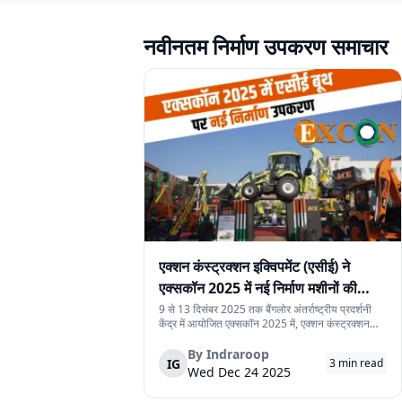
Kobelco
Priyaa
नवीनतम निर्माण उपकरण समाचार
Octopussy
ZED
Leeboy
OMI
PROAIM
Hamm
Hesham
TEREX
Vanjax
Shantui
HITACHI
Simpletec
Quicklift
Jungheinrich
एक्शन कंस्ट्रक्शन इक्विपमेंट (एसीई) ने
एक्सकॉन 2025 में नई निर्माण मशीनों की
ICE
HUBMAX
श्रृंखला पेश की
9 से 13 दिसंबर 2025 तक बैंगलोर अंतर्राष्ट्रीय प्रदर्शनी
केंद्र में आयोजित एक्सकॉन 2025 में, एक्शन कंस्ट्रक्शन
Asmita
DYNAPAC
इक्विपमेंट लिमिटेड (एसीई) ने नई निर्माण मशीनों की श्रृंखला
पेश की। यह नई मशीनें निर्माण स्थलों पर काम की गति, सुरक्षा
By
Indraroop
IG
3
min read
और संचालन को बेहतर बना...
Wed Dec 24 2025
Takeuchi
Chetra