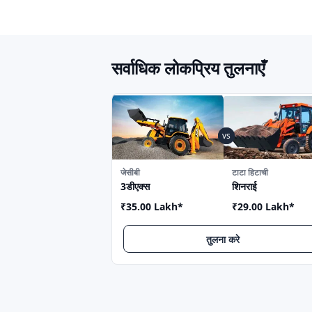
Hydrolift
Marchesi
Inovic Crm
HNC Industrie
Yanmar
L&T
सर्वाधिक लोकप्रिय तुलनाएँ
Hidromek
Voltas
Bronto
Usha
KUBOTA
Raymond
जेसीबी
टाटा हिटाची
SAO Century
BEML
3डीएक्स
शिनराई
TQC
YALE
₹35.00 Lakh
*
₹29.00 Lakh
*
Potain
HBXG
तुलना करे
LiuGong
ZOOMLION
FINE
SHOBHAGYA