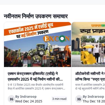
नवीनतम निर्माण उपकरण समाचार
एक्शन कंस्ट्रक्शन इक्विपमेंट (एसीई) ने
ऑटोकरेसी मशीनरी ने 
एक्सकॉन 2025 में नई निर्माण मशीनों की
लॉन्च किया “रुद्रा प्र
श्रृंखला पेश की
प्राइम मिनी”
9 से 13 दिसंबर 2025 तक बैंगलोर अंतर्राष्ट्रीय प्रदर्शनी
भारत में आयोजित एक्सकॉन 20
केंद्र में आयोजित एक्सकॉन 2025 में, एक्शन कंस्ट्रक्शन
दो नई बहुउपयोगी मशीनें लॉन्च क
इक्विपमेंट लिमिटेड (एसीई) ने नई निर्माण मशीनों की श्रृंखला
प्राइम प्रो” और “रुद्रा प्राइम 
पेश की। यह नई मशीनें निर्माण स्थलों पर काम की गति, सुरक्षा
प्रोजेक्ट, यूटिलिटी प्रोजेक्ट
By
Indraroop
By
Indraroop
IG
IG
3
min read
और संचालन को बेहतर बना...
बनाई गई हैं, जहाँ साइट...
Wed Dec 24 2025
Thu Dec 18 2