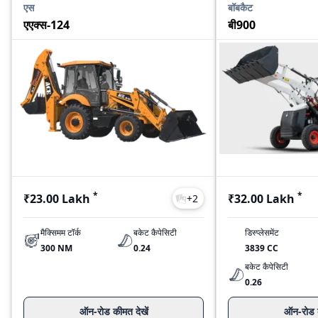
एस
बॉबकैट
एएक्स-124
बी900
*
*
₹23.00 Lakh
₹32.00 Lakh
+
2
मैक्सिमम टॉर्क
बकेट कैपेसिटी
डिस्प्लेसमेंट
300 NM
0.24
3839 CC
बकेट कैपेसिटी
0.26
ऑन-रोड कीमत देखें
ऑन-रोड क