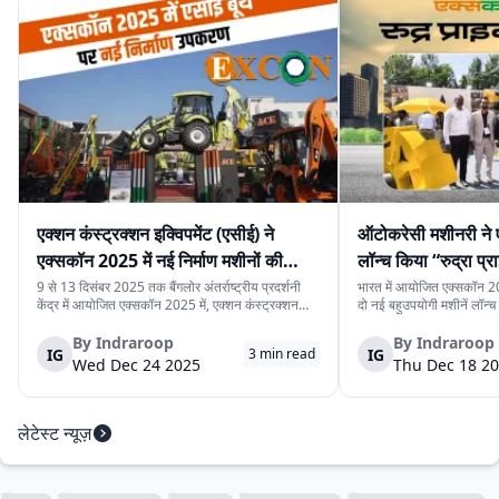
एक्शन कंस्ट्रक्शन इक्विपमेंट (एसीई) ने
ऑटोकरेसी मशीनरी ने 
एक्सकॉन 2025 में नई निर्माण मशीनों की
लॉन्च किया “रुद्रा प्र
श्रृंखला पेश की
प्राइम मिनी”
9 से 13 दिसंबर 2025 तक बैंगलोर अंतर्राष्ट्रीय प्रदर्शनी
भारत में आयोजित एक्सकॉन 20
केंद्र में आयोजित एक्सकॉन 2025 में, एक्शन कंस्ट्रक्शन
दो नई बहुउपयोगी मशीनें लॉन्च क
इक्विपमेंट लिमिटेड (एसीई) ने नई निर्माण मशीनों की श्रृंखला
प्राइम प्रो” और “रुद्रा प्राइम 
पेश की। यह नई मशीनें निर्माण स्थलों पर काम की गति, सुरक्षा
प्रोजेक्ट, यूटिलिटी प्रोजेक्ट
By
Indraroop
By
Indraroop
IG
IG
3
min read
और संचालन को बेहतर बना...
बनाई गई हैं, जहाँ साइट...
Wed Dec 24 2025
Thu Dec 18 2
लेटेस्ट न्यूज़