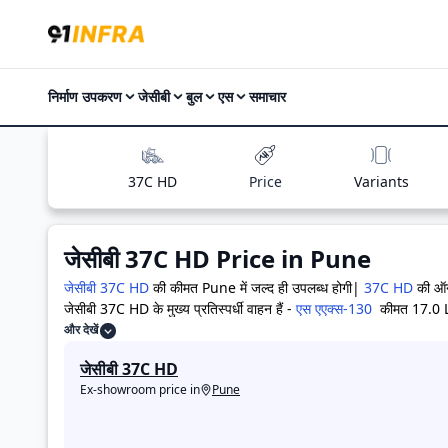
निर्माण उपकरण
जेसीबी
बुल
एस
समाचार
37C HD
Price
Variants
जेसीबी 37C HD
Price in
Pune
जेसीबी 37C HD
की कीमत Pune में जल्द ही उपलब्ध होगी|
37C HD
की ऑन
जेसीबी 37C HD के मुख्य प्रतिस्पर्धी वाहन हैं -
एस एएक्स-130
कीमत 17.0 
Lakh
,
बुल सीएच76 चैलेंजर
कीमत 26.0 Lakh
,
बुल एग्री
कीमत जल्द ही 
और देखें
Pune में कीमत
जेसीबी 37C HD
Ex-showroom price in
Pune
जेसीबी 37C HD वैरिएंट्स