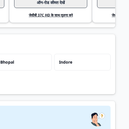
ऑन-रोड कीमत देखें
ऑन-रो
जेसीबी 37C HD के साथ तुलना करे
जेसीबी 37C 
Bhopal
Indore