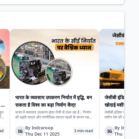
भारत के व्यवसाय उपकरण निर्यात में वृद्धि, बन
जेसीबी इंडिया ने 
ें
सकता है विश्व का बड़ा निर्माण केंद्र
खोदाई मशीन पेश क
हुत
भारत में व्यवसाय उपकरण क्षेत्र तेजी से उभर रहा है। निर्यात
जेसीबी इंडिया ने ईएक्सक
ी
की बढ़ती मात्रा और रणनीतिक व्यापार पहलों के कारण यह
मशीन पेश की और अपने व्
े
क्षेत्र वैश्विक निर्माण केंद्र के रूप में पहचान बना रहा है।
अधिक नई मशीनें दिखाई। यह
भी
सरकार ने इस उद्योग को उच्च संभावनाओं वाला और निर्यात
निर्माण क्षेत्र को एक सा
By
Indraroop
By
Indraro
IG
IG
ad
3
min read
उन्मुख मानकर अंतरराष्ट्रीय...
लंबी अवधि की नीतियों को
Thu Dec 11 2025
Thu Dec 11