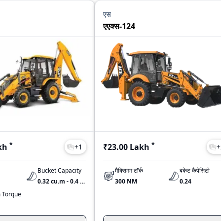
एस
एएक्स-124
*
*
kh
₹23.00 Lakh
+
1
+
Bucket Capacity
मैक्सिमम टॉर्क
बकेट कैपेसिटी
0.32 cu.m - 0.4 cu.m
300 NM
0.24
 Torque