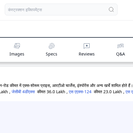
Images
Specs
Reviews
Q&A
-रोड कीमत में एक्स-शोरूम प्राइस, आरटीओ चार्जेस, इंश्योरेंस और अन्य खर्चे शामिल होते
Lakh
,
जेसीबी 4डीएक्स
कीमत 36.0 Lakh
,
एस एएक्स-124
कीमत 23.0 Lakh
,
एस ए
आ रही है
,
सीएटी 424
कीमत 34.0 Lakh
मूल्य सीमा