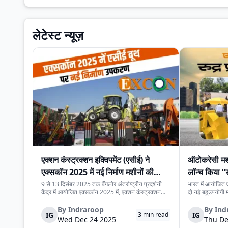
लेटेस्ट न्यूज़
एक्शन कंस्ट्रक्शन इक्विपमेंट (एसीई) ने
ऑटोकरेसी मशी
एक्सकॉन 2025 में नई निर्माण मशीनों की
लॉन्च किया “रु
श्रृंखला पेश की
प्राइम मिनी”
9 से 13 दिसंबर 2025 तक बैंगलोर अंतर्राष्ट्रीय प्रदर्शनी
भारत में आयोजित 
केंद्र में आयोजित एक्सकॉन 2025 में, एक्शन कंस्ट्रक्शन
दो नई बहुउपयोगी मश
इक्विपमेंट लिमिटेड (एसीई) ने नई निर्माण मशीनों की श्रृंखला
प्राइम प्रो” और “रु
पेश की। यह नई मशीनें निर्माण स्थलों पर काम की गति, सुरक्षा
प्रोजेक्ट, यूटिलिट
By
Indraroop
By
Ind
IG
IG
3
min read
और संचालन को बेहतर बना...
बनाई गई हैं, जहाँ 
Wed Dec 24 2025
Thu De