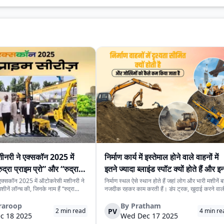
नरी ने एक्सकॉन 2025 में
निर्माण कार्य में इस्तेमाल होने वाले वाहनों में
द्रा प्राइम प्रो” और “रुद्रा
इतने ज्यादा ब्लाइंड स्पॉट क्यों होते हैं और इन्ह
कैसे संभाला जाता है
एक्सकॉन 2025 में ऑटोकरेसी मशीनरी ने
निर्माण स्थल ऐसे स्थान होते हैं जहां लोग और भारी मशीनें ब
ीनें लॉन्च की, जिनके नाम हैं “रुद्रा
नजदीक रहकर काम करती हैं। डंप ट्रक, खुदाई करने वाल
द्रा प्राइम मिनी।” ये मशीनें ऐसे इन्फ्रा
मशीनें और लोडर जैसे बड़े और भारी वाहन काम पूरा करने क
ी प्रोजेक्ट और जोखिम-भरे प्रोजेक्ट के लिए
लिए जरूरी होते हैं, लेकिन इनके साथ सुरक्षा से जुड़े खतरे 
raroop
By
Pratham
PV
2
min read
4
min re
साइट...
बढ़ जाते हैं। इनमें सबस...
c 18 2025
Wed Dec 17 2025