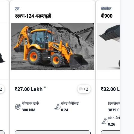
एस
बॉबकैट
एएक्स-124 4डब्ल्यूडी
बी900
*
*
₹27.00 Lakh
₹32.00 Lakh
2
+
2
मैक्सिमम टॉर्क
बकेट कैपेसिटी
डिस्प्लेसमेंट
300 NM
0.24
3839 CC
बकेट कैपेसिटी
0.26