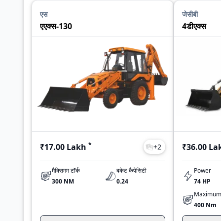
एस
जेसीबी
एएक्स-130
4डीएक्स
*
₹17.00 Lakh
₹36.00 La
+
2
मैक्सिमम टॉर्क
बकेट कैपेसिटी
Power
300 NM
0.24
74 HP
Maximum
400 Nm