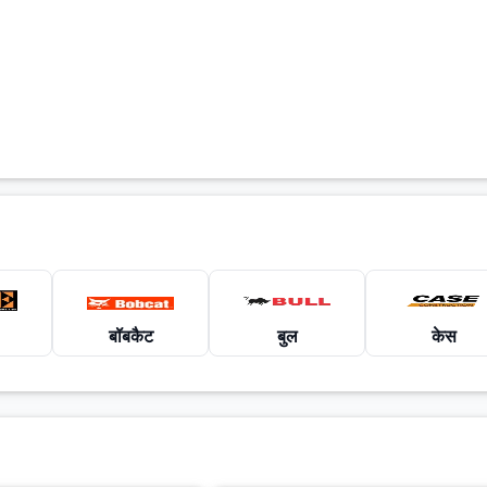
बॉबकैट
बुल
केस