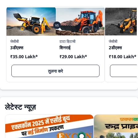
जेसीबी
टाटा हिटाची
जेसीबी
3डीएक्स
शिनराई
2डीएक्स
₹35.00 Lakh
*
₹29.00 Lakh
*
₹18.00 Lakh
*
तुलना करे
लेटेस्ट न्यूज़