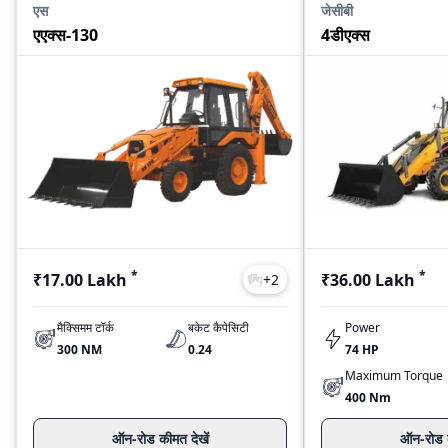
एस
जेसीबी
एएक्स-130
4डीएक्स
*
*
₹17.00 Lakh
₹36.00 Lakh
+
2
मैक्सिमम टॉर्क
बकेट कैपेसिटी
Power
300 NM
0.24
74 HP
Maximum Torque
400 Nm
ऑन-रोड कीमत देखें
ऑन-रोड क