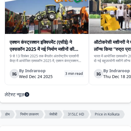
एक्शन कंस्ट्रक्शन इक्विपमेंट (एसीई) ने
ऑटोकरेसी मशीनरी ने 
एक्सकॉन 2025 में नई निर्माण मशीनों की
लॉन्च किया “रुद्रा प्र
श्रृंखला पेश की
प्राइम मिनी”
9 से 13 दिसंबर 2025 तक बैंगलोर अंतर्राष्ट्रीय प्रदर्शनी
भारत में आयोजित एक्सकॉन 20
केंद्र में आयोजित एक्सकॉन 2025 में, एक्शन कंस्ट्रक्शन
दो नई बहुउपयोगी मशीनें लॉन्च क
इक्विपमेंट लिमिटेड (एसीई) ने नई निर्माण मशीनों की श्रृंखला
प्राइम प्रो” और “रुद्रा प्राइम 
पेश की। यह नई मशीनें निर्माण स्थलों पर काम की गति, सुरक्षा
प्रोजेक्ट, यूटिलिटी प्रोजेक्ट
By
Indraroop
By
Indraroop
IG
IG
3
min read
और संचालन को बेहतर बना...
बनाई गई हैं, जहाँ साइट...
Wed Dec 24 2025
Thu Dec 18 2
लेटेस्ट न्यूज़
होम
निर्माण उपकरण
जेसीबी
315LC HD
Price in Kolkata