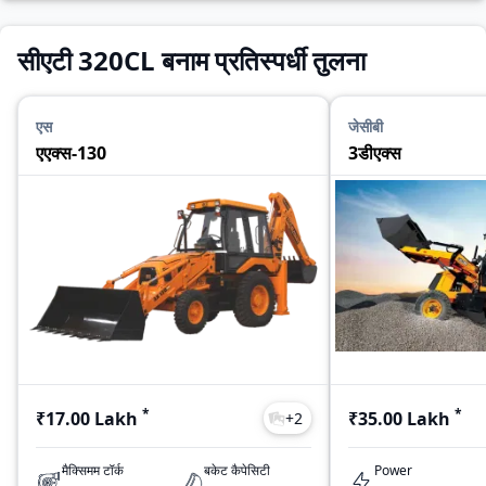
सीएटी 320CL बनाम प्रतिस्पर्धी तुलना
एस
जेसीबी
एएक्स-130
3डीएक्स
*
*
₹17.00 Lakh
₹35.00 Lakh
+
2
मैक्सिमम टॉर्क
बकेट कैपेसिटी
Power