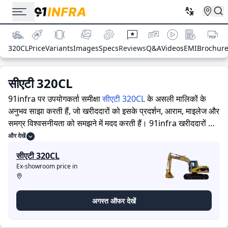
320CL
Price
Variants
Images
Specs
Reviews
Q&A
Videos
EMI
Brochur
सीएटी 320CL
91infra पर उपयोगकर्ता समीक्षा
सीएटी 320CL
के असली मालिकों के
अनुभव साझा करती हैं, जो खरीददारों को इसके प्रदर्शन, आराम, माइलेज और
समग्र विश्वसनीयता को समझने में मदद करती हैं।
91infra खरीददारों और
मालिकों को सूचित निर्णय लेने में सहायता करने के लिए विस्तृत जानकारियां
और देखें
प्रदान करता है। विशेषज्ञों द्वारा निर्माण उपकरण की ताकत और कमजोरियों
सीएटी 320CL
पर आधारित मूल्यांकन के साथ-साथ, इस प्लेटफ़ॉर्म पर एक विशेष सेक्शन है
Ex-showroom price in
जहाँ असली मालिक सीएटी 320CL के साथ अपने अनुभव साझा करते हैं। ये
सीधे अनुभव प्रदर्शन, आराम, माइलेज और विश्वसनीयता के बारे में
व्यावहारिक जानकारी देते हैं, जिससे भविष्य के खरीदार यह तय कर सकते हैं
अगस्त ऑफर देखें
कि क्या
सीएटी 320CL
उनकी जरूरतों के लिए सही है।