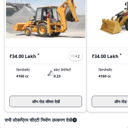
*
*
₹34.00 Lakh
₹34.00 Lakh
+
2
डिस्प्लेसमेंट
बकेट कैपेसिटी
डिस्प्लेसमेंट
4160 cc
0.23
4160 cc
ऑन-रोड कीमत देखें
ऑन-रोड क
सभी लोकप्रिय सीएटी निर्माण उपकरण देखें