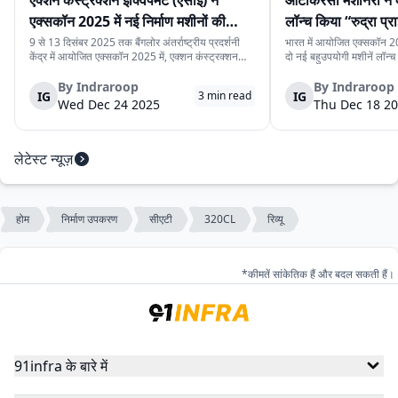
एक्शन कंस्ट्रक्शन इक्विपमेंट (एसीई) ने
ऑटोकरेसी मशीनरी ने 
एक्सकॉन 2025 में नई निर्माण मशीनों की
लॉन्च किया “रुद्रा प्र
श्रृंखला पेश की
प्राइम मिनी”
9 से 13 दिसंबर 2025 तक बैंगलोर अंतर्राष्ट्रीय प्रदर्शनी
भारत में आयोजित एक्सकॉन 20
केंद्र में आयोजित एक्सकॉन 2025 में, एक्शन कंस्ट्रक्शन
दो नई बहुउपयोगी मशीनें लॉन्च क
इक्विपमेंट लिमिटेड (एसीई) ने नई निर्माण मशीनों की श्रृंखला
प्राइम प्रो” और “रुद्रा प्राइम 
पेश की। यह नई मशीनें निर्माण स्थलों पर काम की गति, सुरक्षा
प्रोजेक्ट, यूटिलिटी प्रोजेक्ट
By
Indraroop
By
Indraroop
IG
IG
3
min read
और संचालन को बेहतर बना...
बनाई गई हैं, जहाँ साइट...
Wed Dec 24 2025
Thu Dec 18 2
लेटेस्ट न्यूज़
होम
निर्माण उपकरण
सीएटी
320CL
रिव्यू
*कीमतें सांकेतिक हैं और बदल सकती हैं।
91infra के बारे में