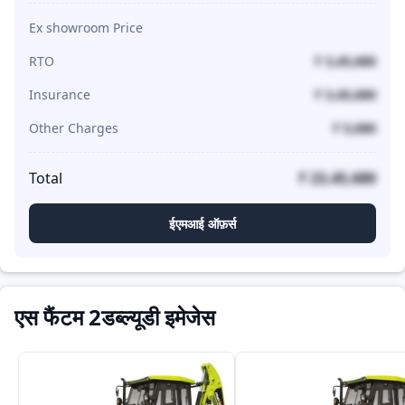
Ex showroom Price
RTO
₹ 3,45,680
Insurance
₹ 3,45,680
Other Charges
₹ 5,680
Total
₹ 23,45,680
ईएमआई ऑफ़र्स
एस फैंटम 2डब्ल्यूडी इमेजेस