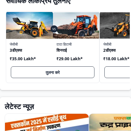
सर्वाधिक लोकप्रिय तुलनाएँ
जेसीबी
टाटा हिटाची
जेसीबी
3डीएक्स
शिनराई
2डीएक्स
₹35.00 Lakh
*
₹29.00 Lakh
*
₹18.00 Lakh
*
तुलना करे
लेटेस्ट न्यूज़