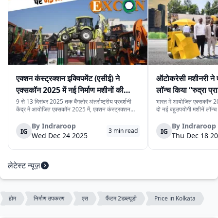
एक्शन कंस्ट्रक्शन इक्विपमेंट (एसीई) ने
ऑटोकरेसी मशीनरी ने 
एक्सकॉन 2025 में नई निर्माण मशीनों की
लॉन्च किया “रुद्रा प्र
श्रृंखला पेश की
प्राइम मिनी”
9 से 13 दिसंबर 2025 तक बैंगलोर अंतर्राष्ट्रीय प्रदर्शनी
भारत में आयोजित एक्सकॉन 20
केंद्र में आयोजित एक्सकॉन 2025 में, एक्शन कंस्ट्रक्शन
दो नई बहुउपयोगी मशीनें लॉन्च क
इक्विपमेंट लिमिटेड (एसीई) ने नई निर्माण मशीनों की श्रृंखला
प्राइम प्रो” और “रुद्रा प्राइम 
पेश की। यह नई मशीनें निर्माण स्थलों पर काम की गति, सुरक्षा
प्रोजेक्ट, यूटिलिटी प्रोजेक्ट
By
Indraroop
By
Indraroop
IG
IG
3
min read
और संचालन को बेहतर बना...
बनाई गई हैं, जहाँ साइट...
Wed Dec 24 2025
Thu Dec 18 2
लेटेस्ट न्यूज़
होम
निर्माण उपकरण
एस
फैंटम 2डब्ल्यूडी
Price in Kolkata